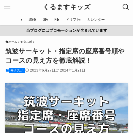
くるますキッズ
SGT
SF
F1
ドリフト
カレンダー
当ブログにはプロモーションが含まれています
ホーム
モタスポ
筑波サーキット・指定席の座席番号順や
コースの見え方を徹底解説！
2023年6月27日
2024年1月21日
モタスポ