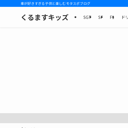
車が好きすぎる子供と楽しむモタスポブログ
くるますキッズ
SGT
SF
F1
ド