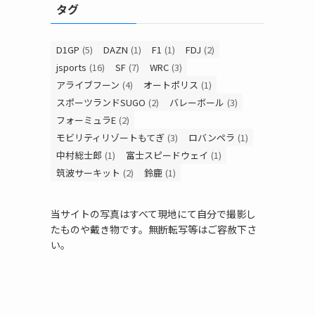
タグ
D1GP
(5)
DAZN
(1)
F1
(1)
FDJ
(2)
jsports
(16)
SF
(7)
WRC
(3)
アライブフーン
(4)
オートポリス
(1)
スポーツランドSUGO
(2)
バレーボール
(3)
フォーミュラE
(2)
モビリティリゾートもてぎ
(3)
ロバンペラ
(1)
中村総士郎
(1)
富士スピードウェイ
(1)
筑波サーキット
(2)
鈴鹿
(1)
当サイトの写真はすべて現地にて自分で撮影し
たものや戴き物です。無断転写等はご容赦下さ
い。