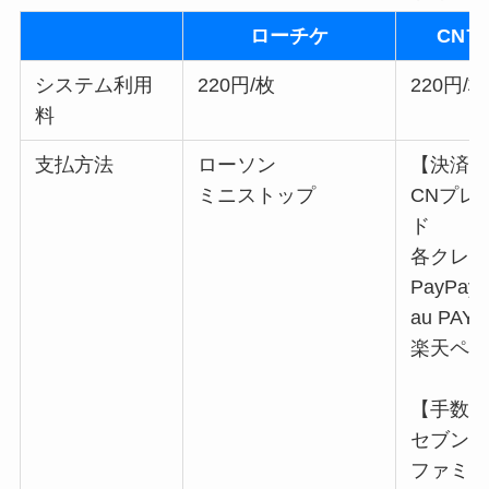
ローチケ
CN
システム利用
220円/枚
220円/枚
料
支払方法
ローソン
【決済
ミニストップ
CNプレ
ド
各クレ
PayPay
au PAY
楽天ペ
【手数料
セブン
ファミ