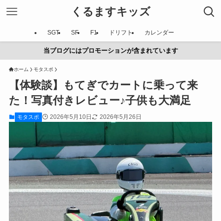
くるますキッズ
SGT
SF
F1
ドリフト
カレンダー
当ブログにはプロモーションが含まれています
ホーム
モタスポ
【体験談】もてぎでカートに乗って来
た！写真付きレビュー♪子供も大満足
2026年5月10日
2026年5月26日
モタスポ