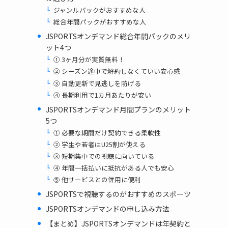
ジャンルパックがおすすめな人
総合年間パックがおすすめな人
JSPORTSオンデマンド総合年間パックのメリ
ット4つ
① 3ヶ月分が実質無料！
② シーズン途中で解約しなくていい安心感
③ 自動更新で見逃しを防げる
④ 長期利用で1カ月あたりが安い
JSPORTSオンデマンド月間プランのメリット
5つ
① 必要な期間だけ契約できる柔軟性
② 学生や若者はU25割が使える
③ 短期集中での視聴に向いている
④ 年間一括払いに抵抗がある人でも安心
⑤ 他サービスとの併用に便利
JSPORTSで視聴するのがおすすめのスポーツ
JSPORTSオンデマンドの申し込み方法
【まとめ】JSPORTSオンデマンドは年契約と