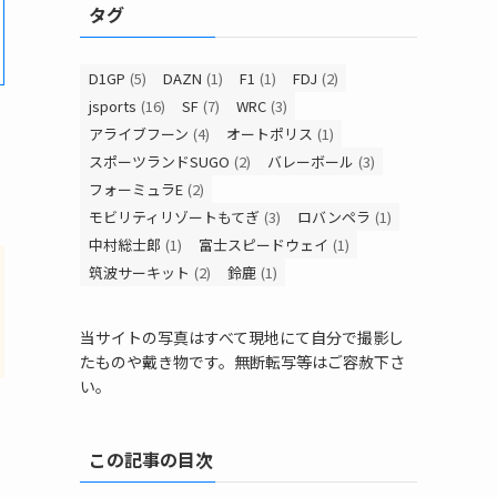
タグ
D1GP
(5)
DAZN
(1)
F1
(1)
FDJ
(2)
jsports
(16)
SF
(7)
WRC
(3)
アライブフーン
(4)
オートポリス
(1)
スポーツランドSUGO
(2)
バレーボール
(3)
フォーミュラE
(2)
モビリティリゾートもてぎ
(3)
ロバンペラ
(1)
中村総士郎
(1)
富士スピードウェイ
(1)
筑波サーキット
(2)
鈴鹿
(1)
当サイトの写真はすべて現地にて自分で撮影し
たものや戴き物です。無断転写等はご容赦下さ
い。
この記事の目次