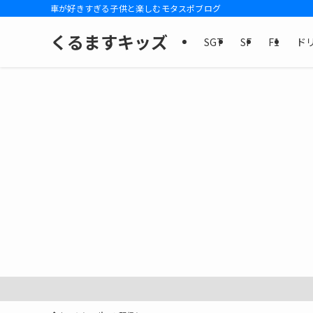
車が好きすぎる子供と楽しむモタスポブログ
くるますキッズ
SGT
SF
F1
ド