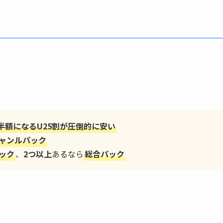
半額になるU25割が圧倒的に安い
ャンルパック
ック
、
2つ以上
あるなら
総合パック