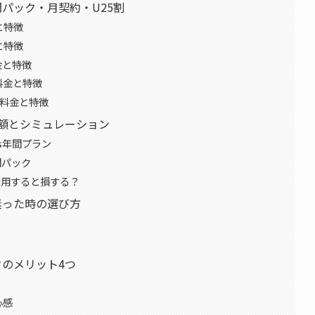
間パック・月契約・U25割
と特徴
と特徴
金と特徴
料金と特徴
本料金と特徴
額とシミュレーション
s年間プラン
間パック
利用すると損する？
迷った時の選び方
クのメリット4つ
心感