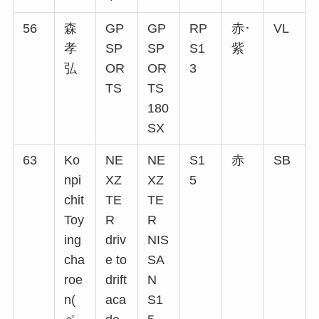
56
森
GP
GP
RP
赤･
VL
孝
SP
SP
S1
紫
弘
OR
OR
3
TS
TS
180
SX
63
Ko
NE
NE
S1
赤
SB
npi
XZ
XZ
5
chit
TE
TE
Toy
R
R
ing
driv
NIS
cha
e to
SA
roe
drift
N
n(
aca
S1