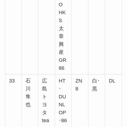
O
HK
S
太
章
興
産
GR
86
33
石
広
HT
ZN
白･
DL
川
島
･
8
黒
隼
ト
DU
也
ヨ
NL
タ
OP
tea
･86