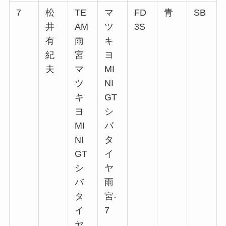
7
松
TE
マ
FD
青
SB
井
AM
ツ
3S
有
雨
キ
紀
宮
ヨ
夫
マ
MI
ツ
NI
キ
GT
ヨ
シ
MI
バ
NI
タ
GT
イ
シ
ヤ
バ
雨
タ
宮-
イ
7
ヤ