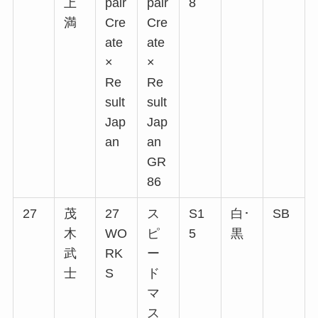
上
pair
pair
8
満
Cre
Cre
ate
ate
×
×
Re
Re
sult
sult
Jap
Jap
an
an
GR
86
27
茂
27
ス
S1
白･
SB
木
WO
ピ
5
黒
武
RK
ー
士
S
ド
マ
ス