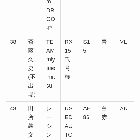
m
DR
OO
-P
38
斎
TE
RX
S1
青
VL
藤
AM
15
5
久
miy
弐
史
ase
号
(不
imit
機
出
su
場)
43
田
レ
US
AE
白･
AN
所
ー
ED
86
赤
義
シ
AU
文
ン
TO