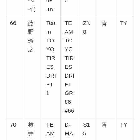
ペ
de
5
イ)
my
66
藤
Tea
TE
ZN
青
TY
野
m
AM
8
秀
TO
TO
之
YO
YO
TIR
TIR
ES
ES
DRI
DRI
FT
FT
1
GR
86
#66
70
横
TE
D-
S1
青
TY
井
AM
MA
5