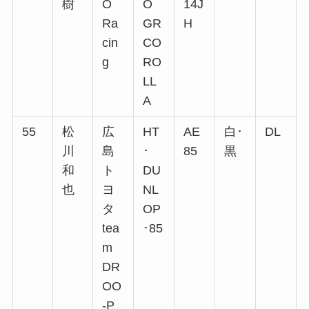
樹
O
O
14J
Ra
GR
H
cin
CO
g
RO
LL
A
55
松
広
HT
AE
白･
DL
川
島
･
85
黒
和
ト
DU
也
ヨ
NL
タ
OP
tea
･85
m
DR
OO
-P