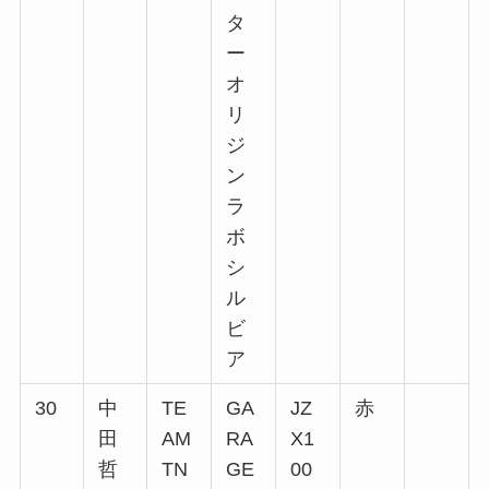
タ
ー
オ
リ
ジ
ン
ラ
ボ
シ
ル
ビ
ア
30
中
TE
GA
JZ
赤
田
AM
RA
X1
哲
TN
GE
00