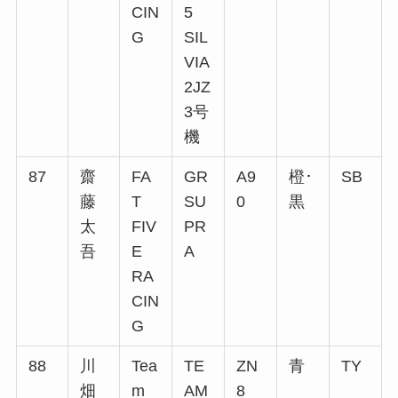
CIN
5
G
SIL
VIA
2JZ
3号
機
87
齋
FA
GR
A9
橙･
SB
藤
T
SU
0
黒
太
FIV
PR
吾
E
A
RA
CIN
G
88
川
Tea
TE
ZN
青
TY
畑
m
AM
8