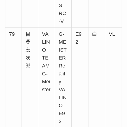
S
RC
-V
79
目
VA
G-
E9
白
VL
桑
LIN
ME
2
宏
O
IST
次
TE
ER
郎
AM
Re
G-
alit
Mei
y
ster
VA
LIN
O
E9
2