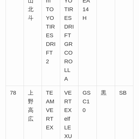
山
m
YO
EA
北
TO
TIR
14
斗
YO
ES
H
TIR
DRI
ES
FT
DRI
GR
FT
CO
2
RO
LL
A
78
上
TE
VE
GS
黒
SB
野
AM
RT
C1
高
VE
EX
0
広
RT
elf
EX
LE
XU