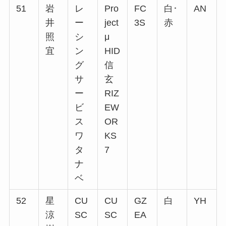
51
岩
レ
Pro
FC
白･
AN
井
ー
ject
3S
赤
照
シ
μ
宜
ン
HID
グ
信
サ
玄
ー
RIZ
ビ
EW
ス
OR
ワ
KS
タ
7
ナ
ベ
52
星
CU
CU
GZ
白
YH
涼
SC
SC
EA