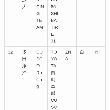
大
CIN
86
G
SHI
TE
BA
AM
TIR
E
31
32
多
CU
TO
ZN
白
YH
田
SC
YO
8
康
O
TA
治
Ra
自
cin
動
g
車
部
CU
SC