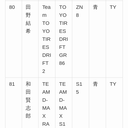
80
田
Tea
TO
ZN
青
TY
野
m
YO
8
結
TO
TIR
希
YO
ES
TIR
DRI
ES
FT
DRI
GR
FT
86
2
81
和
TE
TE
S1
青
TY
田
AM
AM
5
賢
D-
D-
志
MA
MA
郎
X
X
RA
S1