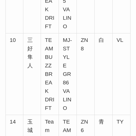
EA
5
K
VA
DRI
LIN
FT
O
10
三
TE
MJ-
ZN
白
VL
好
AM
ST
8
隼
BU
YL
人
ZZ
E
BR
GR
EA
86
K
VA
DRI
LIN
FT
O
14
玉
Tea
TE
ZN
青
TY
城
m
AM
6