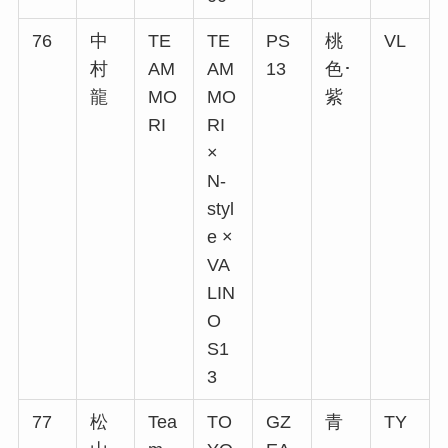
76
中
TE
TE
PS
桃
VL
村
AM
AM
13
色･
龍
MO
MO
紫
RI
RI
×
N-
styl
e ×
VA
LIN
O
S1
3
77
松
Tea
TO
GZ
青
TY