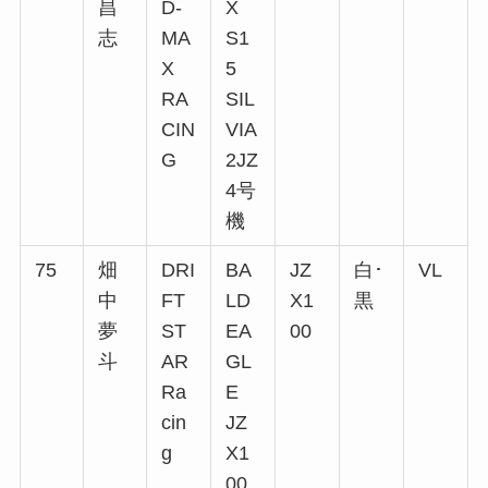
昌
D-
X
志
MA
S1
X
5
RA
SIL
CIN
VIA
G
2JZ
4号
機
75
畑
DRI
BA
JZ
白･
VL
中
FT
LD
X1
黒
夢
ST
EA
00
斗
AR
GL
Ra
E
cin
JZ
g
X1
00