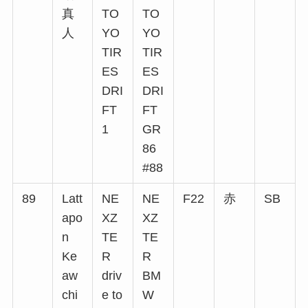
真
TO
TO
人
YO
YO
TIR
TIR
ES
ES
DRI
DRI
FT
FT
1
GR
86
#88
89
Latt
NE
NE
F22
赤
SB
apo
XZ
XZ
n
TE
TE
Ke
R
R
aw
driv
BM
chi
e to
W