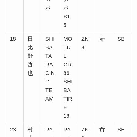
ポ
ポ
S1
5
18
日
SHI
MO
ZN
赤
SB
比
BA
TU
8
野
TA
L
哲
RA
GR
也
CIN
86
G
SHI
TE
BA
AM
TIR
E
18
23
村
Re
Re
ZN
黄
SB