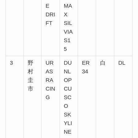
E
MA
DRI
X
FT
SIL
VIA
S1
5
3
野
UR
DU
ER
白
DL
村
AS
NL
34
圭
RA
OP
市
CIN
CU
G
SC
O
SK
YLI
NE