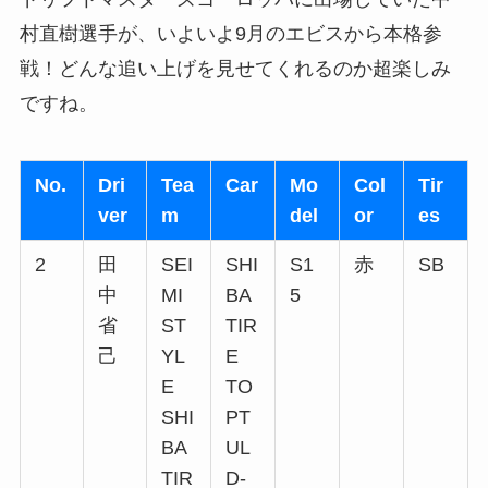
村直樹選手が、いよいよ9月のエビスから本格参
戦！どんな追い上げを見せてくれるのか超楽しみ
ですね。
No.
Dri
Tea
Car
Mo
Col
Tir
ver
m
del
or
es
2
田
SEI
SHI
S1
赤
SB
中
MI
BA
5
省
ST
TIR
己
YL
E
E
TO
SHI
PT
BA
UL
TIR
D-