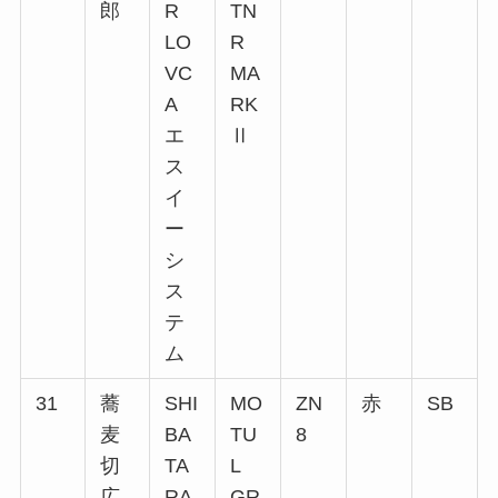
郎
R
TN
LO
R
VC
MA
A
RK
エ
Ⅱ
ス
イ
ー
シ
ス
テ
ム
31
蕎
SHI
MO
ZN
赤
SB
麦
BA
TU
8
切
TA
L
広
RA
GR