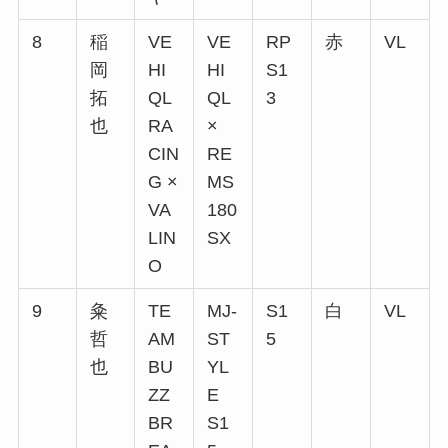
8
稲
VE
VE
RP
赤
VL
岡
HI
HI
S1
拓
QL
QL
3
也
RA
×
CIN
RE
G ×
MS
VA
180
LIN
SX
O
9
粂
TE
MJ-
S1
白
VL
哲
AM
ST
5
也
BU
YL
ZZ
E
BR
S1