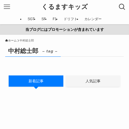
くるますキッズ
SGT
SF
F1
ドリフト
カレンダー
当ブログにはプロモーションが含まれています
ホーム
中村総士郎
中村総士郎
– tag –
新着記事
人気記事